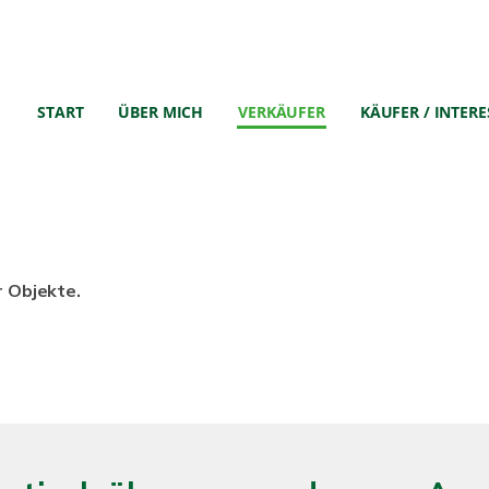
START
ÜBER MICH
VERKÄUFER
KÄUFER / INTER
r Objekte.